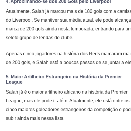
4. Aproximando-se dos 200 Gols pelo Liverpool
Atualmente, Salah já marcou mais de 180 gols com a camis
do Liverpool. Se mantiver sua média atual, ele pode alcança
marca de 200 gols ainda nesta temporada, entrando para u
seleto grupo de lendas do clube.
Apenas cinco jogadores na história dos Reds marcaram mai
de 200 gols, e Salah está a poucos passos de se juntar a ele
5. Maior Artilheiro Estrangeiro na História da Premier
League
Salah já é o maior artilheiro africano na história da Premier
League, mas ele pode ir além. Atualmente, ele está entre os
cinco maiores goleadores estrangeiros da competição e po
subir ainda mais nessa lista.