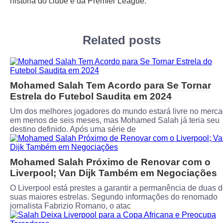
história do clube e da Premier League.
Related posts
Mohamed Salah Tem Acordo para Se Tornar
Estrela do Futebol Saudita em 2024
Um dos melhores jogadores do mundo estará livre no merc
em menos de seis meses, mas Mohamed Salah já teria seu
destino definido. Após uma série de
Mohamed Salah Próximo de Renovar com o
Liverpool; Van Dijk Também em Negociações
O Liverpool está prestes a garantir a permanência de duas 
suas maiores estrelas. Segundo informações do renomado
jornalista Fabrizio Romano, o atac